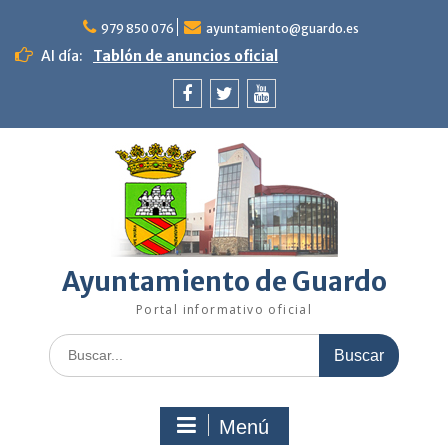
Saltar
al
979 850 076
ayuntamiento@guardo.es
contenido
Al día:
Tablón de anuncios oficial
Facebook
Twitter
Youtube
Ayuntamiento de Guardo
Portal informativo oficial
Buscar:
Menú