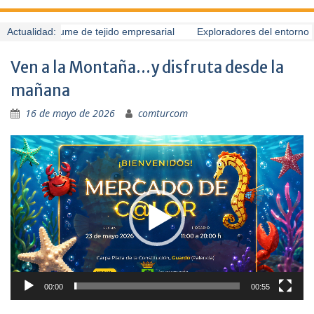
Guardo presume de tejido empresarial
Actualidad:
Exploradores del entorno (6
Ven a la Montaña…y disfruta desde la
mañana
16 de mayo de 2026
comturcom
Reproductor
de
vídeo
00:00
00:55