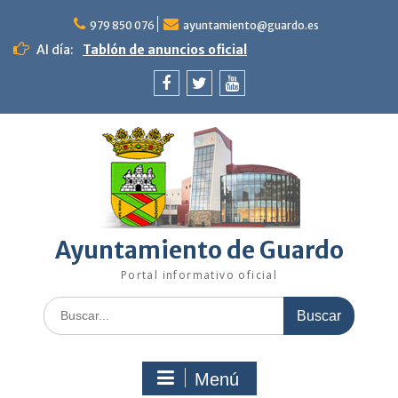
Saltar
al
979 850 076
ayuntamiento@guardo.es
contenido
Al día:
Tablón de anuncios oficial
Facebook
Twitter
Youtube
Ayuntamiento de Guardo
Portal informativo oficial
Buscar:
Menú