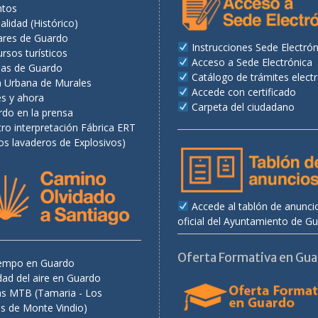
ntos
alidad (Histórico)
ares de Guardo
Instrucciones Sede Electrón
rsos turísticos
Acceso a Sede Electrónica
as de Guardo
Catálogo de trámites elect
a Urbana de Murales
Accede con certificado
es y ahora
Carpeta del ciudadano
rdo en la prensa
ro interpretación Fábrica ERT
os lavaderos de Explosivos)
Accede al tablón de anunci
oficial del Ayuntamiento de G
Oferta Formativa en Gu
tiempo en Guardo
dad del aire en Guardo
as MTB (Tamaria - Los
s de Monte Vindio)