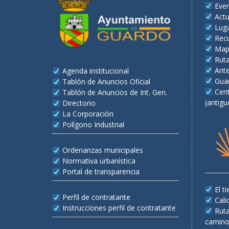
Eve
Actu
Lug
Recu
Map
Rut
Ant
Agenda institucional
Gua
Tablón de Anuncios Oficial
Cent
Tablón de Anuncios de Int. Gen.
(antigu
Directorio
La Corporación
Polígono Industrial
Ordenanzas municipales
Normativa urbanística
Portal de transparencia
El 
Perfil de contratante
Cali
Instrucciones perfil de contratante
Rut
camino