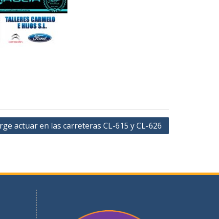
ge actuar en las carreteras CL-615 y CL-626