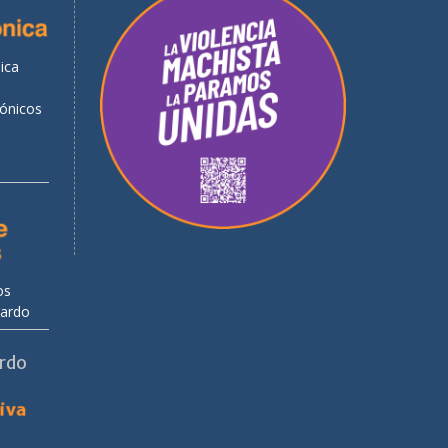
ica
rónicos
os
uardo
ardo