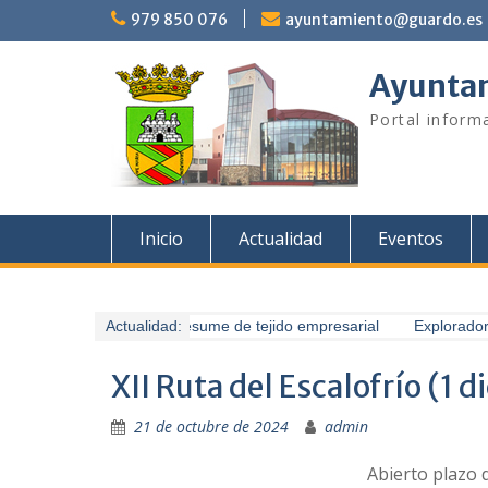
Saltar
979 850 076
ayuntamiento@guardo.es
al
contenido
Ayuntam
Portal informa
Inicio
Actualidad
Eventos
Guardo presume de tejido empresarial
Actualidad:
Exploradores
XII Ruta del Escalofrío (1 
21 de octubre de 2024
admin
Abierto plazo 