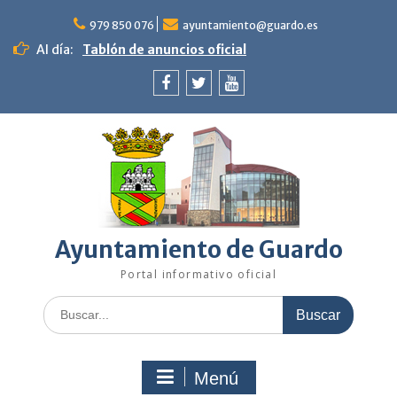
Saltar
al
979 850 076
ayuntamiento@guardo.es
contenido
Al día:
Tablón de anuncios oficial
Facebook
Twitter
Youtube
Ayuntamiento de Guardo
Portal informativo oficial
Buscar:
Menú