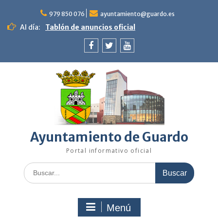
Saltar
al
979 850 076
ayuntamiento@guardo.es
contenido
Al día:
Tablón de anuncios oficial
Facebook
Twitter
Youtube
Ayuntamiento de Guardo
Portal informativo oficial
Buscar:
Menú