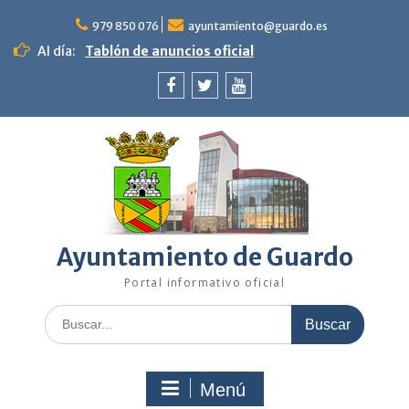
Saltar
al
979 850 076
ayuntamiento@guardo.es
contenido
Al día:
Tablón de anuncios oficial
Facebook
Twitter
Youtube
Ayuntamiento de Guardo
Portal informativo oficial
Buscar:
Menú