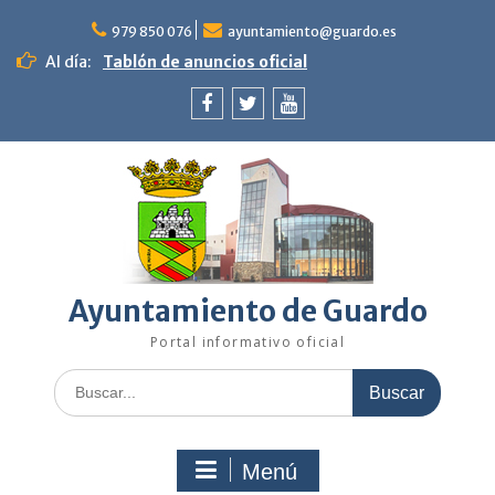
Saltar
al
979 850 076
ayuntamiento@guardo.es
contenido
Al día:
Tablón de anuncios oficial
Facebook
Twitter
Youtube
Ayuntamiento de Guardo
Portal informativo oficial
Buscar:
Menú