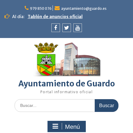
Saltar
al
979 850 076
ayuntamiento@guardo.es
contenido
Al día:
Tablón de anuncios oficial
Facebook
Twitter
Youtube
Ayuntamiento de Guardo
Portal informativo oficial
Buscar:
Menú