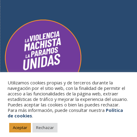
Utilizamos cookies propias y de terceros durante la
navegación por el sitio web, con la finalidad de permitir el
acceso a las funcionalidades de la página web, extraer
estadísticas de tráfico y mejorar la experiencia del usuario.
Puedes aceptar las cookies o bien las puedes rechazar.
Para más información, puede consultar nuestra
Política
de cookies
.
Portal informativo del Ayuntamiento de Guardo - Plaza del
Ayuntamiento S/N - 34880 Guardo (Palencia) |
Política de
Aceptar
Rechazar
cookies
|
Aviso legal
|
Reconocimientos