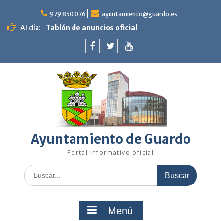
Saltar
al
979 850 076
ayuntamiento@guardo.es
contenido
Al día:
Tablón de anuncios oficial
Facebook
Twitter
Youtube
Ayuntamiento de Guardo
Portal informativo oficial
Buscar:
Menú