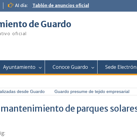
Al día:
Tablón de anuncios oficial
iento de Guardo
tivo oficial
Ayuntamiento
Conoce Guardo
Sede Electrón
alizadas desde Guardo
Guardo presume de tejido empresarial
 mantenimiento de parques solares
ig: