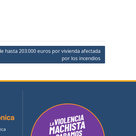
de hasta 203.000 euros por vivienda afectada
por los incendios
ica