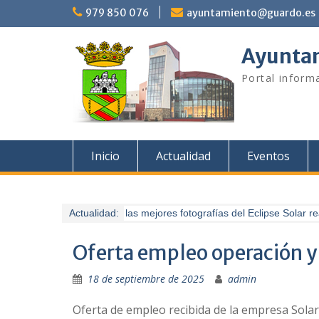
Saltar
979 850 076
ayuntamiento@guardo.es
al
contenido
Ayuntam
Portal informa
Inicio
Actualidad
Eventos
Actualidad:
Buscamos las mejores fotografías del Eclipse Solar re
Oferta empleo operación y
18 de septiembre de 2025
admin
Oferta de empleo recibida de la empresa Solar