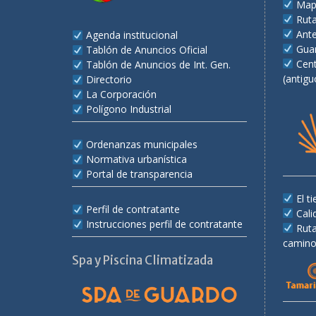
Map
Rut
Ant
Agenda institucional
Gua
Tablón de Anuncios Oficial
Cent
Tablón de Anuncios de Int. Gen.
(antigu
Directorio
La Corporación
Polígono Industrial
Ordenanzas municipales
Normativa urbanística
Portal de transparencia
El 
Perfil de contratante
Cali
Instrucciones perfil de contratante
Rut
camino
Spa y Piscina Climatizada