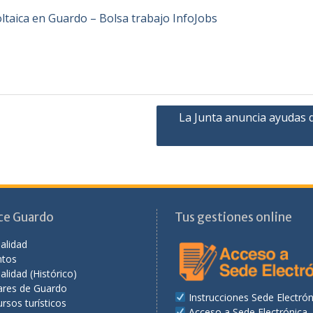
taica en Guardo – Bolsa trabajo InfoJobs
La Junta anuncia ayudas 
ce Guardo
Tus gestiones online
alidad
ntos
alidad (Histórico)
ares de Guardo
Instrucciones Sede Electrón
rsos turísticos
Acceso a Sede Electrónica