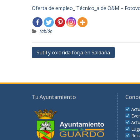
Oferta de empleo_ Técnico_a de O&M – Fotovol
Tablón
Navegación
Sutil y colorida forja en Saldaña
de
entradas
Tu Ayuntamiento
Cono
Actu
Eve
Actu
Lug
Recu