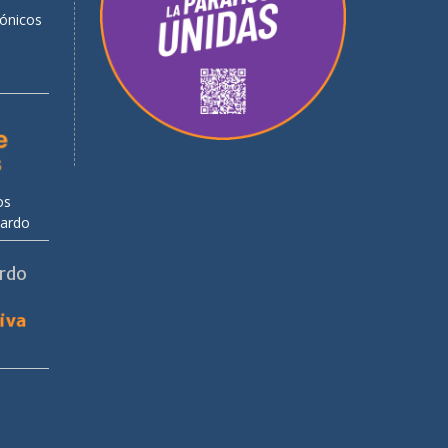
rónicos
os
uardo
ardo