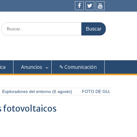
Facebook
Twitter
Youtube
Buscar:
ica
Anuncios
✎ Comunicación
Exploradores del entorno (6 agosto)
FOTO DE GUARDO PARA EL
 fotovoltaicos