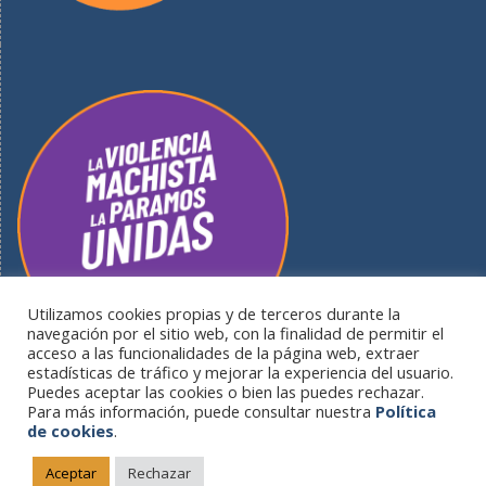
Utilizamos cookies propias y de terceros durante la
navegación por el sitio web, con la finalidad de permitir el
acceso a las funcionalidades de la página web, extraer
estadísticas de tráfico y mejorar la experiencia del usuario.
Puedes aceptar las cookies o bien las puedes rechazar.
Para más información, puede consultar nuestra
Política
de cookies
.
Portal informativo del Ayuntamiento de Guardo - Plaza del
Ayuntamiento S/N - 34880 Guardo (Palencia) |
Política de
Aceptar
Rechazar