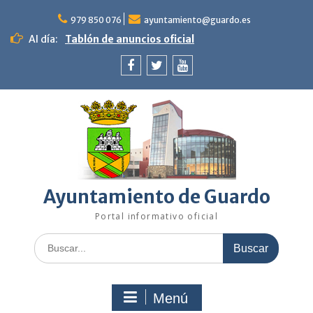
Saltar
al
979 850 076
ayuntamiento@guardo.es
contenido
Al día:
Tablón de anuncios oficial
Facebook
Twitter
Youtube
Ayuntamiento de Guardo
Portal informativo oficial
Buscar:
Menú