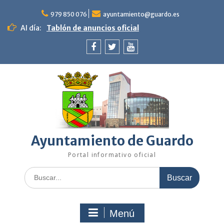
Saltar
al
979 850 076
ayuntamiento@guardo.es
contenido
Al día:
Tablón de anuncios oficial
Facebook
Twitter
Youtube
Ayuntamiento de Guardo
Portal informativo oficial
Buscar:
Menú