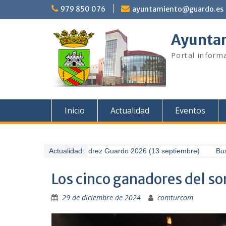
Saltar
979 850 076
ayuntamiento@guardo.es
al
contenido
Ayuntam
Portal informa
Inicio
Actualidad
Eventos
II Torneo de Ajedrez Guardo 2026 (13 septiembre)
Actualidad:
Buscamos l
Los cinco ganadores del s
29 de diciembre de 2024
comturcom