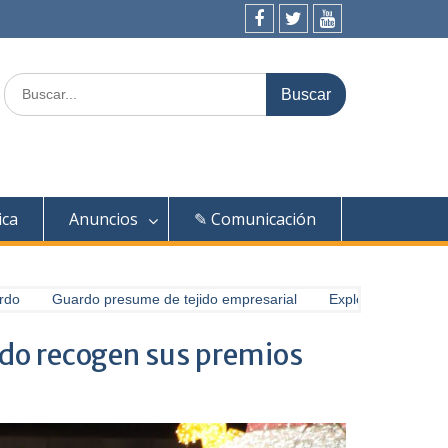
Facebook
Twitter
Youtube
Buscar:
ica
Anuncios
✎ Comunicación
Guardo presume de tejido empresarial
Exploradores del entorno (
rdo recogen sus premios