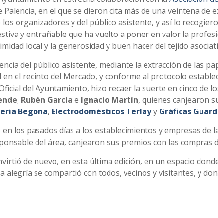
e Palencia, en el que se dieron cita más de una veintena de 
e los organizadores y del público asistente, y así lo recogie
estiva y entrañable que ha vuelto a poner en valor la profesi
midad local y la generosidad y buen hacer del tejido asociativo
encia del público asistente, mediante la extracción de las pa
l en el recinto del Mercado, y conforme al protocolo estable
Oficial del Ayuntamiento, hizo recaer la suerte en cinco de
lende
,
Rubén García
e
Ignacio Martín
, quienes canjearon s
cería Begoña
,
Electrodomésticos Terlay
y
Gráficas Guard
en los pasados días a los establecimientos y empresas de la
ponsable del área, canjearon sus premios con las compras d
irtió de nuevo, en esta última edición, en un espacio donde 
la alegría se compartió con todos, vecinos y visitantes, y d