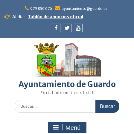
Saltar
al
979 850 076
ayuntamiento@guardo.es
contenido
Al día:
Tablón de anuncios oficial
Facebook
Twitter
Youtube
Ayuntamiento de Guardo
Portal informativo oficial
Buscar:
Menú