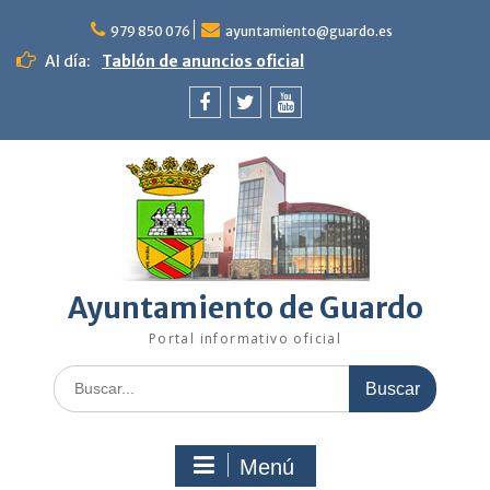
Saltar
al
979 850 076
ayuntamiento@guardo.es
contenido
Al día:
Tablón de anuncios oficial
Facebook
Twitter
Youtube
Ayuntamiento de Guardo
Portal informativo oficial
Buscar:
Menú