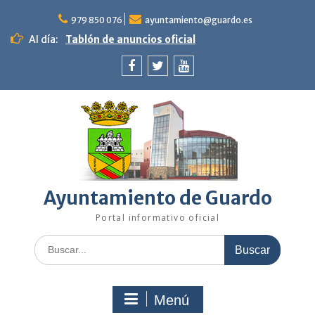
Saltar
al
979 850 076
ayuntamiento@guardo.es
contenido
Al día:
Tablón de anuncios oficial
Facebook
Twitter
Youtube
Ayuntamiento de Guardo
Portal informativo oficial
Buscar:
Menú