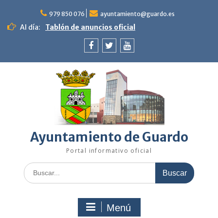
Saltar
al
979 850 076
ayuntamiento@guardo.es
contenido
Al día:
Tablón de anuncios oficial
Facebook
Twitter
Youtube
Ayuntamiento de Guardo
Portal informativo oficial
Buscar:
Menú