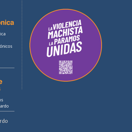
ica
rónicos
os
uardo
ardo