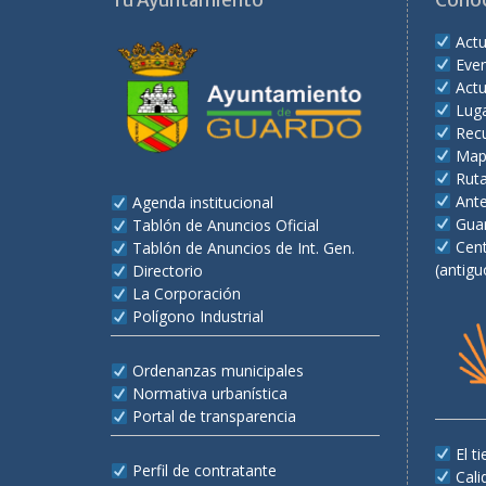
Tu Ayuntamiento
Cono
Actu
Eve
Actu
Lug
Recu
Map
Rut
Ant
Agenda institucional
Gua
Tablón de Anuncios Oficial
Cent
Tablón de Anuncios de Int. Gen.
(antigu
Directorio
La Corporación
Polígono Industrial
Ordenanzas municipales
Normativa urbanística
Portal de transparencia
El 
Perfil de contratante
Cali