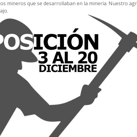
cios mineros que se desarrollaban en la minería. Nuestro ag
ajo.