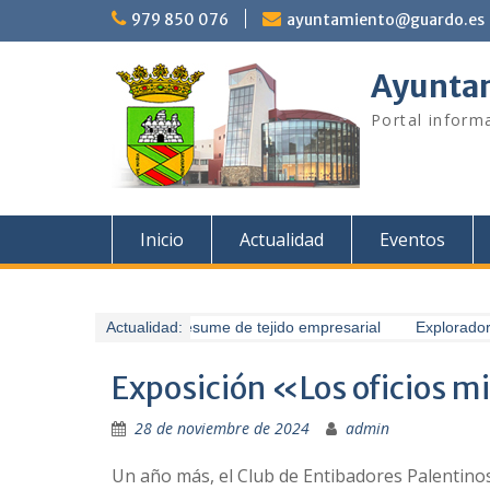
Saltar
979 850 076
ayuntamiento@guardo.es
al
contenido
Ayuntam
Portal informa
Inicio
Actualidad
Eventos
Guardo presume de tejido empresarial
Actualidad:
Exploradores
Exposición «Los oficios mi
28 de noviembre de 2024
admin
Un año más, el Club de Entibadores Palentino