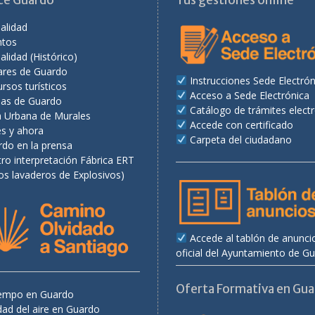
ce Guardo
Tus gestiones online
alidad
ntos
alidad (Histórico)
ares de Guardo
Instrucciones Sede Electrón
rsos turísticos
Acceso a Sede Electrónica
as de Guardo
Catálogo de trámites elect
a Urbana de Murales
Accede con certificado
es y ahora
Carpeta del ciudadano
rdo en la prensa
ro interpretación Fábrica ERT
os lavaderos de Explosivos)
Accede al tablón de anunci
oficial del Ayuntamiento de G
Oferta Formativa en Gu
tiempo en Guardo
dad del aire en Guardo