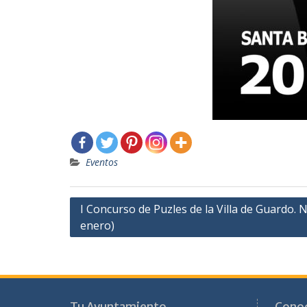
Eventos
Navegación
I Concurso de Puzles de la Villa de Guardo. 
enero)
de
entradas