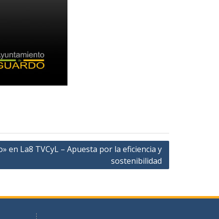
 en La8 TVCyL – Apuesta por la eficiencia y
sostenibilidad