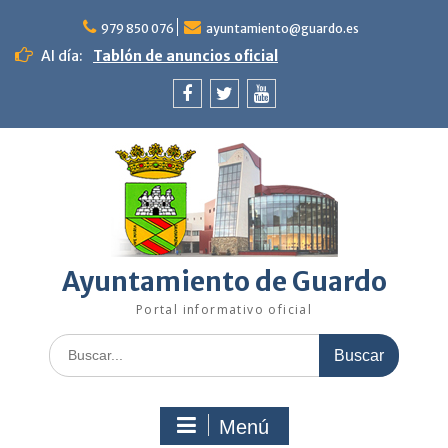
Saltar
al
979 850 076
ayuntamiento@guardo.es
contenido
Al día:
Tablón de anuncios oficial
Facebook
Twitter
Youtube
Ayuntamiento de Guardo
Portal informativo oficial
Buscar:
Menú