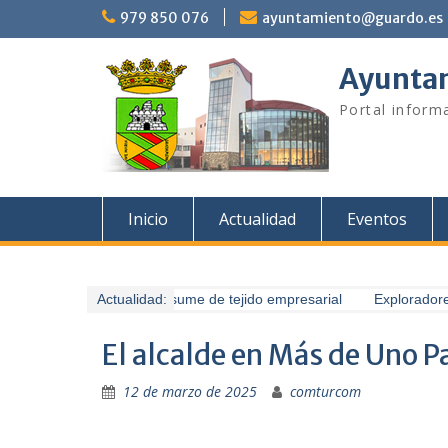
Saltar
979 850 076
ayuntamiento@guardo.es
al
contenido
Ayuntam
Portal informa
Inicio
Actualidad
Eventos
Guardo presume de tejido empresarial
Actualidad:
Exploradores d
El alcalde en Más de Uno P
12 de marzo de 2025
comturcom