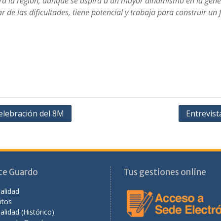
ra la región, aunque se aspira a un mayor dinamismo en la gener
r de las dificultades, tiene potencial y trabaja para construir u
celebración del 8M
Entrevist
ce Guardo
Tus gestiones online
alidad
ntos
alidad (Histórico)