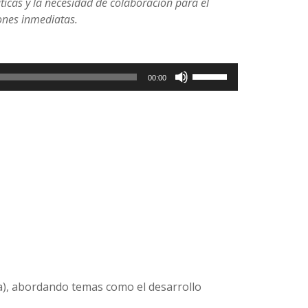
ticas y la necesidad de colaboración para el
iones inmediatas.
Utiliza
00:00
las
teclas
de
flecha
arriba/abajo
para
aumentar
o
disminuir
el
volumen.
cia), abordando temas como el desarrollo