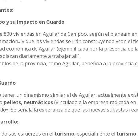
ntes:
oo y su Impacto en Guardo
e 800 viviendas en Aguilar de Campoo, según el planeamient
ramación» y que las viviendas se irán construyendo «con el 
idad económica de Aguilar (ejemplificada por la presencia de 
splazan diariamente a trabajar allí.
ueblos de la provincia, como Aguilar, beneficia a la provinc
Guardo
a tener un dinamismo similar al de Aguilar, actualmente exi
mo
pellets, neumáticos
(vinculado a la empresa radicada en
do». Se señala la esperanza de que las nuevas subastas reac
rrollo:
ndo sus esfuerzos en el
turismo
, especialmente el
turismo 