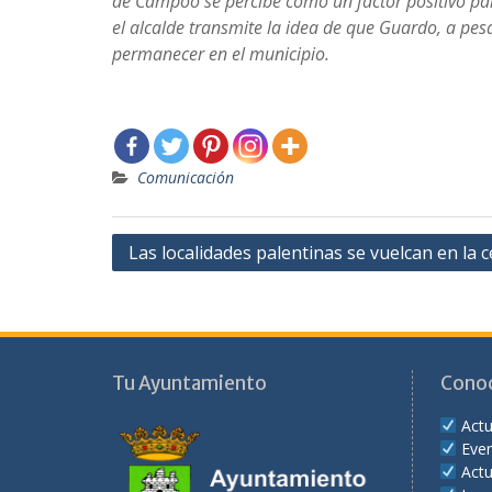
de Campoo se percibe como un factor positivo pa
el alcalde transmite la idea de que Guardo, a pesa
permanecer en el municipio.
Comunicación
Navegación
Las localidades palentinas se vuelcan en la 
de
entradas
Tu Ayuntamiento
Cono
Actu
Eve
Actu