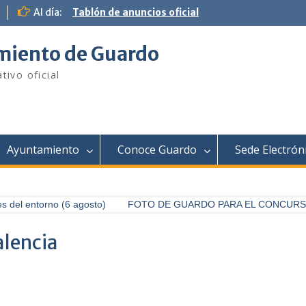
Al día:
Tablón de anuncios oficial
iento de Guardo
tivo oficial
Ayuntamiento
Conoce Guardo
Sede Electrón
el entorno (6 agosto)
FOTO DE GUARDO PARA EL CONCURSO FO
alencia