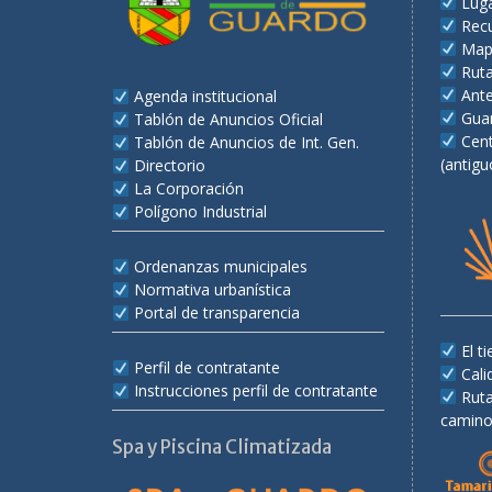
Lug
Recu
Map
Rut
Ant
Agenda institucional
Gua
Tablón de Anuncios Oficial
Cent
Tablón de Anuncios de Int. Gen.
(antigu
Directorio
La Corporación
Polígono Industrial
Ordenanzas municipales
Normativa urbanística
Portal de transparencia
El 
Perfil de contratante
Cali
Instrucciones perfil de contratante
Rut
camino
Spa y Piscina Climatizada