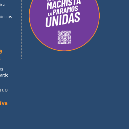
ica
rónicos
os
uardo
ardo