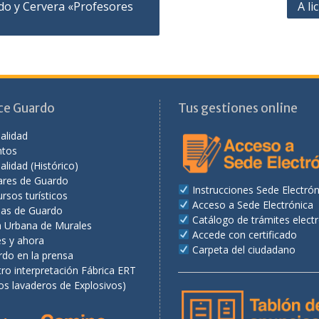
do y Cervera «Profesores
A li
ce Guardo
Tus gestiones online
alidad
ntos
alidad (Histórico)
ares de Guardo
Instrucciones Sede Electrón
rsos turísticos
Acceso a Sede Electrónica
as de Guardo
Catálogo de trámites elect
a Urbana de Murales
Accede con certificado
es y ahora
Carpeta del ciudadano
rdo en la prensa
ro interpretación Fábrica ERT
os lavaderos de Explosivos)