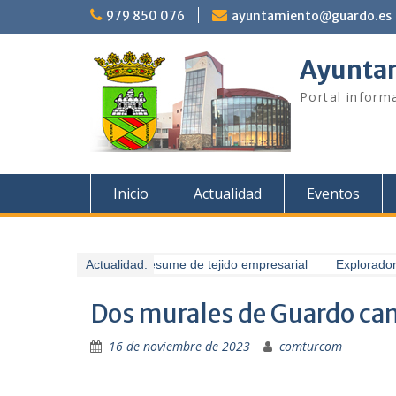
Saltar
979 850 076
ayuntamiento@guardo.es
al
contenido
Ayuntam
Portal informa
Inicio
Actualidad
Eventos
Guardo presume de tejido empresarial
Actualidad:
Exploradores
Dos murales de Guardo ca
16 de noviembre de 2023
comturcom