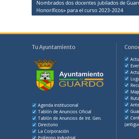
Navegación
Nombrados dos docentes jubilados de Guar
Honoríficos» para el curso 2023-2024
de
entradas
Tu Ayuntamiento
Cono
Actu
Eve
Actu
Lug
Recu
Map
Rut
Ant
Agenda institucional
Gua
Tablón de Anuncios Oficial
Cent
Tablón de Anuncios de Int. Gen.
(antigu
Directorio
La Corporación
Polígono Industrial