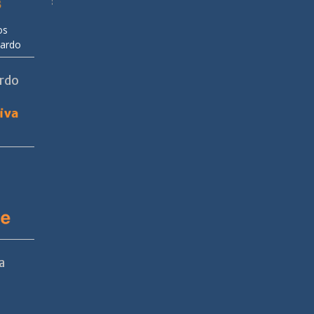
os
uardo
ardo
a