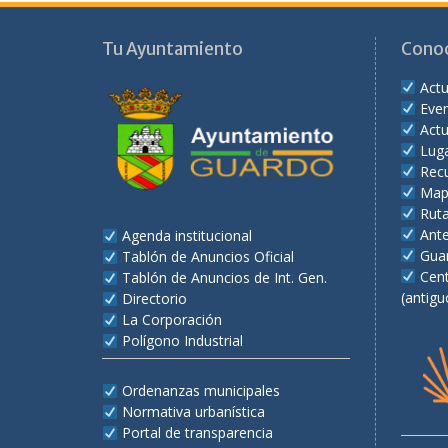
Tu Ayuntamiento
Cono
Actu
Eve
Actu
Lug
Recu
Map
Rut
Ant
Agenda institucional
Gua
Tablón de Anuncios Oficial
Cent
Tablón de Anuncios de Int. Gen.
(antigu
Directorio
La Corporación
Polígono Industrial
Ordenanzas municipales
Normativa urbanística
Portal de transparencia