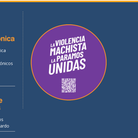
ica
rónicos
os
uardo