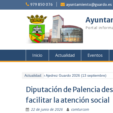
Saltar
979 850 076
ayuntamiento@guardo.es
al
contenido
Ayuntam
Portal informa
Inicio
Actualidad
Eventos
II Torneo de Ajedrez Guardo 2026 (13 septiembre)
Actualidad:
Diputación de Palencia de
facilitar la atención social
22 de junio de 2026
comturcom