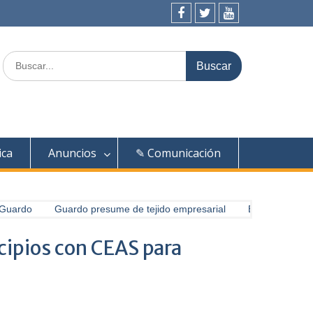
Facebook
Twitter
Youtube
Buscar:
ica
Anuncios
✎ Comunicación
Guardo
Guardo presume de tejido empresarial
Exploradores del
cipios con CEAS para