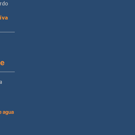
ardo
a