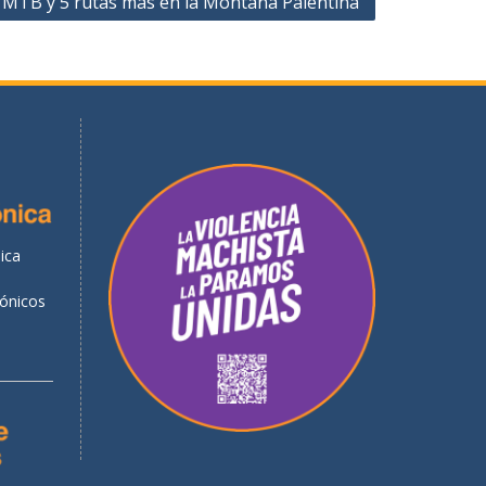
 MTB y 5 rutas más en la Montaña Palentina
ica
rónicos