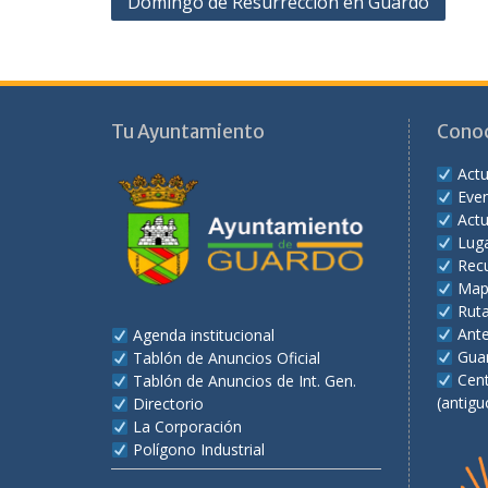
Domingo de Resurrección en Guardo
de
entradas
Tu Ayuntamiento
Cono
Actu
Eve
Actu
Lug
Recu
Map
Rut
Ant
Agenda institucional
Gua
Tablón de Anuncios Oficial
Cent
Tablón de Anuncios de Int. Gen.
(antigu
Directorio
La Corporación
Polígono Industrial