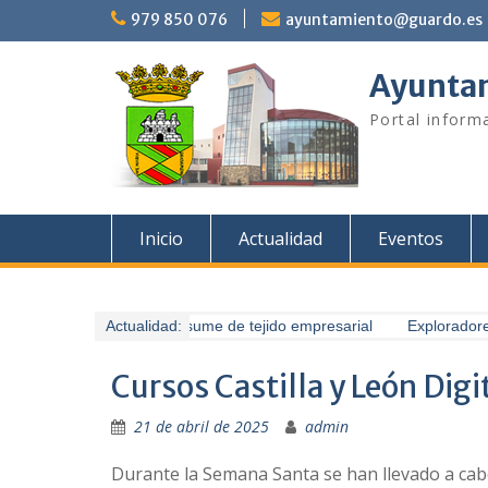
Saltar
979 850 076
ayuntamiento@guardo.es
al
contenido
Ayuntam
Portal informa
Inicio
Actualidad
Eventos
Guardo presume de tejido empresarial
Actualidad:
Exploradores del
Cursos Castilla y León Dig
21 de abril de 2025
admin
Durante la Semana Santa se han llevado a cabo