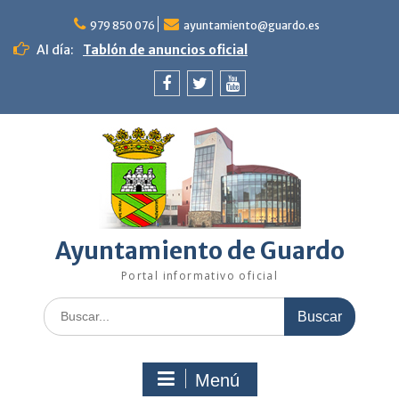
Saltar
al
979 850 076
ayuntamiento@guardo.es
contenido
Al día:
Tablón de anuncios oficial
Facebook
Twitter
Youtube
Ayuntamiento de Guardo
Portal informativo oficial
Buscar:
Menú