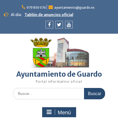
Saltar
al
979 850 076
ayuntamiento@guardo.es
contenido
Al día:
Tablón de anuncios oficial
Facebook
Twitter
Youtube
Ayuntamiento de Guardo
Portal informativo oficial
Buscar:
Menú