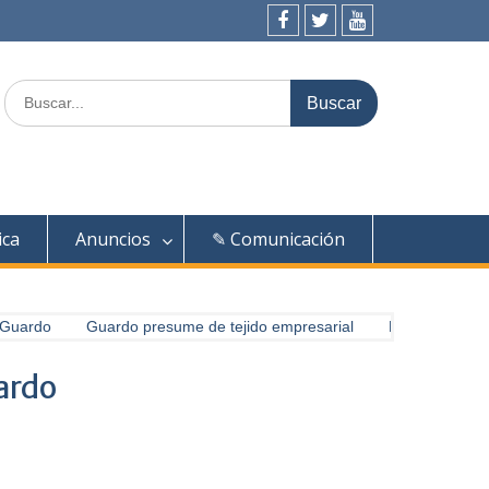
Facebook
Twitter
Youtube
Buscar:
ica
Anuncios
✎ Comunicación
Guardo
Guardo presume de tejido empresarial
Exploradores del
uardo