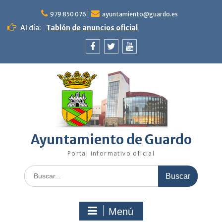
Saltar
al
979 850 076
ayuntamiento@guardo.es
contenido
Al día:
Tablón de anuncios oficial
Facebook
Twitter
Youtube
Ayuntamiento de Guardo
Portal informativo oficial
Buscar:
Menú