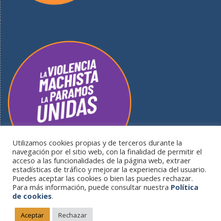
Utilizamos cookies propias y de terceros durante la
navegación por el sitio web, con la finalidad de permitir el
acceso a las funcionalidades de la página web, extraer
estadísticas de tráfico y mejorar la experiencia del usuario.
Puedes aceptar las cookies o bien las puedes rechazar.
Para más información, puede consultar nuestra
Política
de cookies
.
Portal informativo del Ayuntamiento de Guardo - Plaza del
Ayuntamiento S/N - 34880 Guardo (Palencia) |
Política de
Aceptar
Rechazar