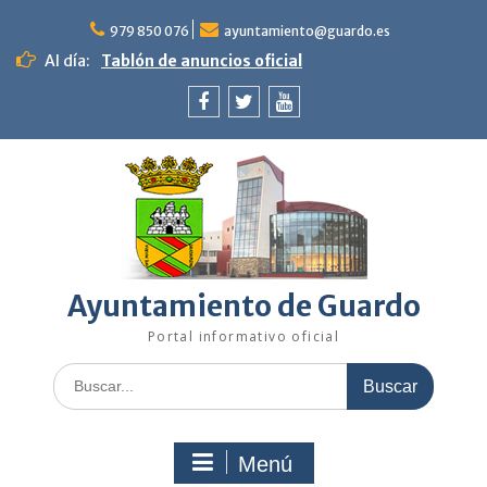
Saltar
al
979 850 076
ayuntamiento@guardo.es
contenido
Al día:
Tablón de anuncios oficial
Facebook
Twitter
Youtube
Ayuntamiento de Guardo
Portal informativo oficial
Buscar:
Menú