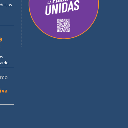
rónicos
os
uardo
ardo