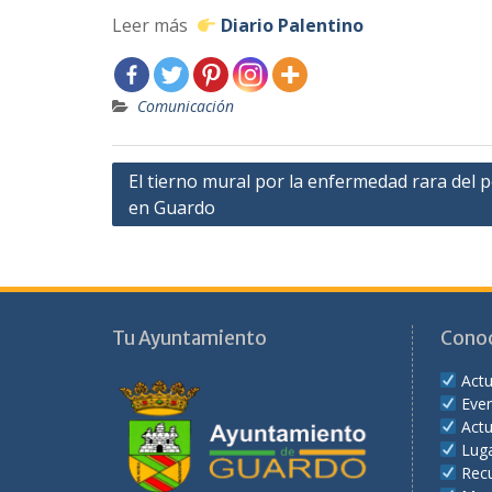
Leer más
Diario Palentino
Comunicación
Navegación
El tierno mural por la enfermedad rara del 
en Guardo
de
entradas
Tu Ayuntamiento
Cono
Actu
Eve
Actu
Lug
Recu