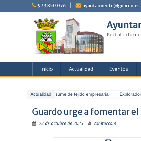
Saltar
979 850 076
ayuntamiento@guardo.es
al
contenido
Ayuntam
Portal informa
Inicio
Actualidad
Eventos
Guardo presume de tejido empresarial
Actualidad:
Exploradores
Guardo urge a fomentar el
23 de octubre de 2023
comturcom