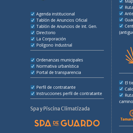
Map
Rut
Ant
Agenda institucional
Gua
Tablón de Anuncios Oficial
Cent
Tablón de Anuncios de Int. Gen.
(antigu
Directorio
La Corporación
Polígono Industrial
Ordenanzas municipales
Normativa urbanística
Portal de transparencia
El 
Perfil de contratante
Cali
Instrucciones perfil de contratante
Rut
camino
Spa y Piscina Climatizada