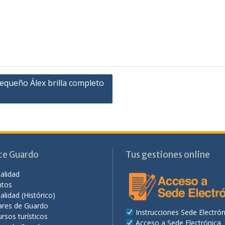
pequeño Álex brilla completo
ce Guardo
Tus gestiones online
alidad
ntos
alidad (Histórico)
ares de Guardo
Instrucciones Sede Electrón
rsos turísticos
Acceso a Sede Electrónica