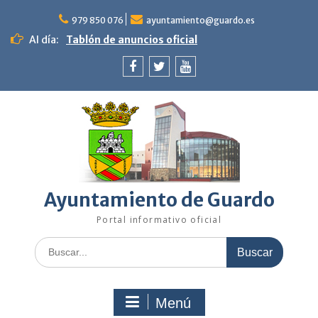
Saltar
al
979 850 076
ayuntamiento@guardo.es
contenido
Al día:
Tablón de anuncios oficial
Facebook
Twitter
Youtube
Ayuntamiento de Guardo
Portal informativo oficial
Buscar:
Menú