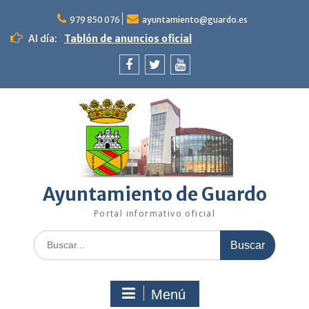
Saltar
al
979 850 076
ayuntamiento@guardo.es
contenido
Al día:
Tablón de anuncios oficial
Facebook
Twitter
Youtube
Ayuntamiento de Guardo
Portal informativo oficial
Buscar:
Menú