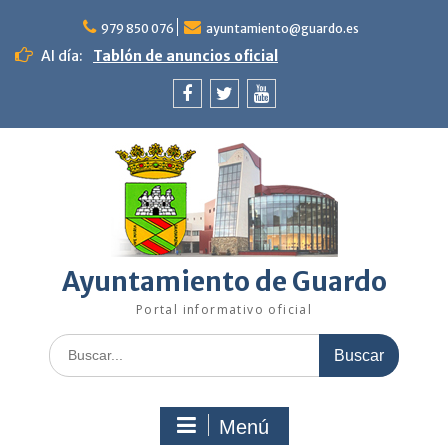
Saltar
al
979 850 076
ayuntamiento@guardo.es
contenido
Al día:
Tablón de anuncios oficial
Facebook
Twitter
Youtube
Ayuntamiento de Guardo
Portal informativo oficial
Buscar:
Menú