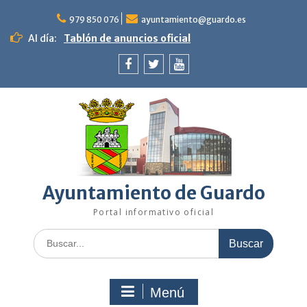
Saltar
al
979 850 076
ayuntamiento@guardo.es
contenido
Al día:
Tablón de anuncios oficial
Facebook
Twitter
Youtube
Ayuntamiento de Guardo
Portal informativo oficial
Buscar:
Menú