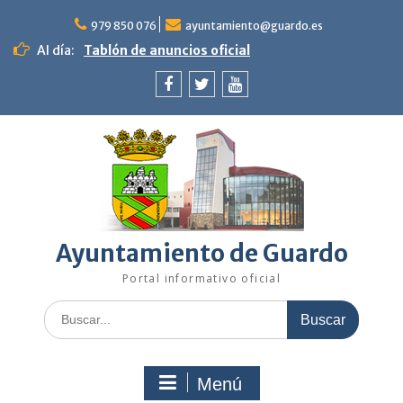
Saltar
al
979 850 076
ayuntamiento@guardo.es
contenido
Al día:
Tablón de anuncios oficial
Facebook
Twitter
Youtube
Ayuntamiento de Guardo
Portal informativo oficial
Buscar:
Menú