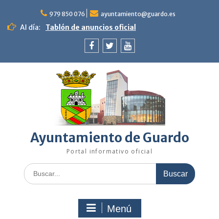
Saltar
al
979 850 076
ayuntamiento@guardo.es
contenido
Al día:
Tablón de anuncios oficial
Facebook
Twitter
Youtube
Ayuntamiento de Guardo
Portal informativo oficial
Buscar:
Menú