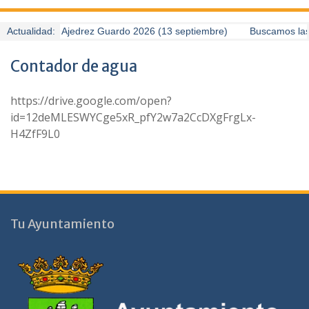
II Torneo de Ajedrez Guardo 2026 (13 septiembre)
Actualidad:
Buscamos las 
Contador de agua
https://drive.google.com/open?
id=12deMLESWYCge5xR_pfY2w7a2CcDXgFrgLx-
H4ZfF9L0
Tu Ayuntamiento