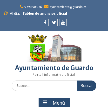
Saltar
al
979 850 076
ayuntamiento@guardo.es
contenido
Al día:
Tablón de anuncios oficial
Facebook
Twitter
Youtube
Ayuntamiento de Guardo
Portal informativo oficial
Buscar:
Menú