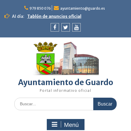
Saltar
al
979 850 076
ayuntamiento@guardo.es
contenido
Al día:
Tablón de anuncios oficial
Facebook
Twitter
Youtube
Ayuntamiento de Guardo
Portal informativo oficial
Buscar:
Menú