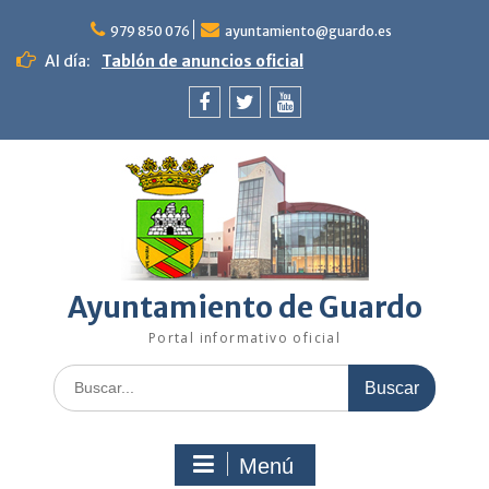
Saltar
al
979 850 076
ayuntamiento@guardo.es
contenido
Al día:
Tablón de anuncios oficial
Facebook
Twitter
Youtube
Ayuntamiento de Guardo
Portal informativo oficial
Buscar:
Menú